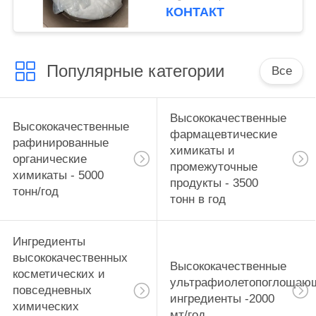
МЕТИЛ СТЕАРОЙЛ
КОНТАКТ
ТАУРАТ CAS 149-39-3
Для поставки на
складе
Популярные категории
Все
Высококачественные
Высококачественные
фармацевтические
рафинированные
химикаты и
органические
промежуточные
химикаты - 5000
продукты - 3500
тонн/год
тонн в год
Ингредиенты
высококачественных
Высококачественные
косметических и
ультрафиолетопоглощаю
повседневных
ингредиенты -2000
химических
мт/год