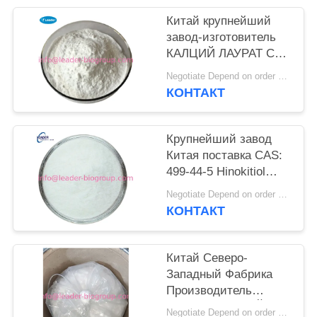
Китай крупнейший
завод-изготовитель
КАЛЦИЙ ЛАУРАТ CAS
4696-56-4 Для
Negotiate Depend on order quantity MOQ:25KGS
поставки на складе
КОНТАКТ
Крупнейший завод
Китая поставка CAS:
499-44-5 Hinokitiol
запрос: Info@Leader-
Negotiate Depend on order quantity MOQ:25KG
Biogroup.Com
КОНТАКТ
Китай Северо-
Западный Фабрика
Производитель
Поставка НОДИЙ
Negotiate Depend on order quantity MOQ:25KGS