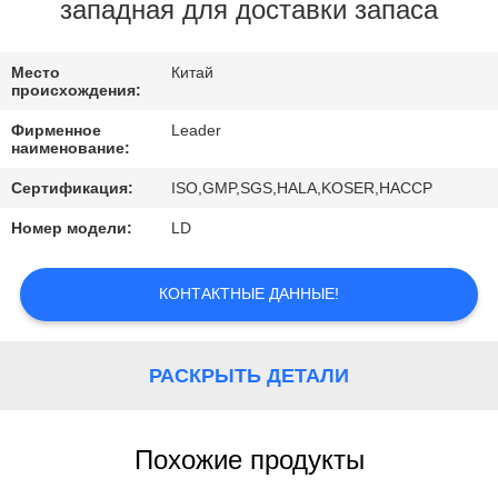
КОНТРОЛЬ
западная для доставки запаса
КАЧЕСТВА
Место
Китай
происхождения:
СВЯЖИТЕСЬ
Фирменное
Leader
С
наименование:
НАМИ
Сертификация:
ISO,GMP,SGS,HALA,KOSER,HACCP
Номер модели:
LD
НОВОСТИ
КОНТАКТНЫЕ ДАННЫЕ!
КАРТА
САЙТА
РАСКРЫТЬ ДЕТАЛИ
ПОЛИТИКА
Похожие продукты
УЕДИНЕНИЯ