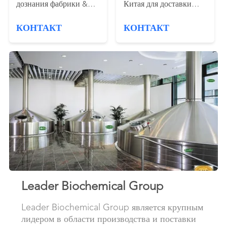
дознания фабрики &
Китая для доставки
изготовителя
запаса
КОНТАКТ
КОНТАКТ
источников Китая:
info@leader-
biogroup.com
Leader Biochemical Group
Leader Biochemical Group является крупным
лидером в области производства и поставки