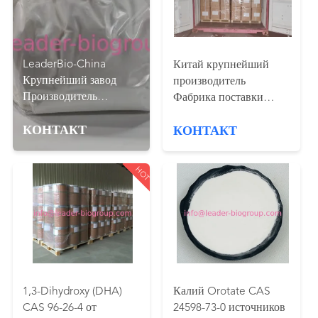
КОНТРОЛЬ
КАЧЕСТВА
LeaderBio-China
Китай крупнейший
Крупнейший завод
производитель
СВЯЖИТЕСЬ
Производитель
Фабрика поставки
Поставщик Поставка
1600/UV-1600 CAS
С
КОНТАКТ
Этилферулат Запрос:
КОНТАКТ
204583-39-1
НАМИ
info@leader-
biogroup.com
HOT
НОВОСТИ
1,3-Dihydroxy (DHA)
Калий Orotate CAS
CAS 96-26-4 от
24598-73-0 источников