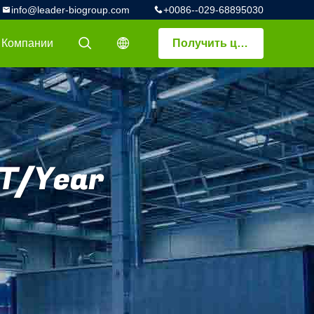
info@leader-biogroup.com
+0086--029-68895030
 Компании
Получить цитату
描述
描述
MT/Year