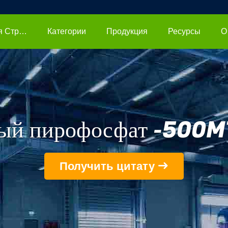
Главная Страница
Категории
Продукция
Ресурсы
О
ый пирофосфат -500
Получить цитату