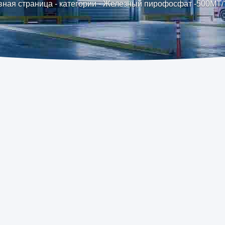
вная страница
-
категории
-
Железный пирофосфат -500MT/