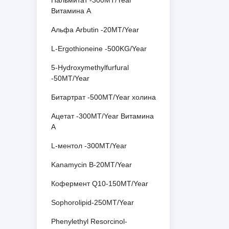
Пальмитат -300MT/Year
Витамина A
Альфа Arbutin -20MT/Year
L-Ergothioneine -500KG/Year
5-Hydroxymethylfurfural
-50MT/Year
Битартрат -500MT/Year холина
Ацетат -300MT/Year Витамина
A
L-ментол -300MT/Year
Kanamycin B-20MT/Year
Кофермент Q10-150MT/Year
Sophorolipid-250MT/Year
Phenylethyl Resorcinol-