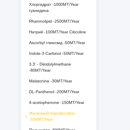
Хлоргидрат -1000MT/Year
гуанидина
Rhamnolipid -2500MT/Year
Натрий -100MT/Year Citicoline
Ascorbyl гликозид -50MT/Year
Indole-3-Carbinol -50MT/Year
3,3' - Diindolylmethane
-80MT/Year
Melatonine -30MT/Year
DL-Panthenol -200MT/Year
4-acetophenone -150MT/Year
Железный пирофосфат
-500MT/Year