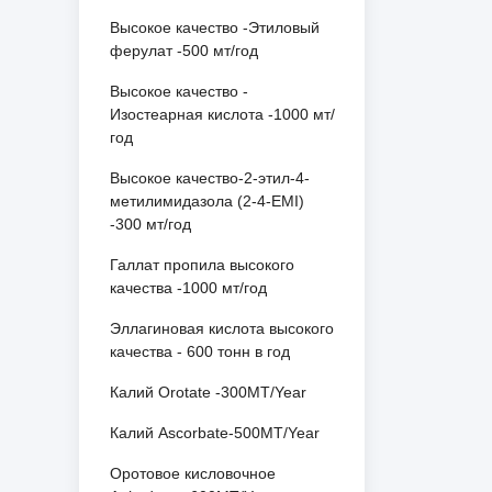
Высокое качество -Этиловый
ферулат -500 мт/год
Высокое качество -
Изостеарная кислота -1000 мт/
год
Высокое качество-2-этил-4-
метилимидазола (2-4-EMI)
-300 мт/год
Галлат пропила высокого
качества -1000 мт/год
Эллагиновая кислота высокого
качества - 600 тонн в год
Калий Orotate -300MT/Year
Калий Ascorbate-500MT/Year
Оротовое кисловочное