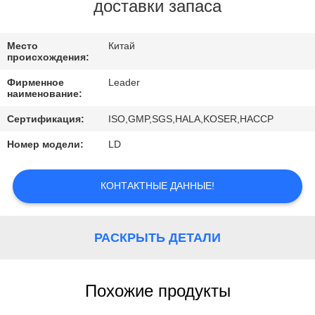
КОНТРОЛЬ
доставки запаса
КАЧЕСТВА
Место
Китай
происхождения:
СВЯЖИТЕСЬ
Фирменное
Leader
С
наименование:
НАМИ
Сертификация:
ISO,GMP,SGS,HALA,KOSER,HACCP
Номер модели:
LD
НОВОСТИ
КОНТАКТНЫЕ ДАННЫЕ!
КАРТА
САЙТА
РАСКРЫТЬ ДЕТАЛИ
ПОЛИТИКА
Похожие продукты
УЕДИНЕНИЯ