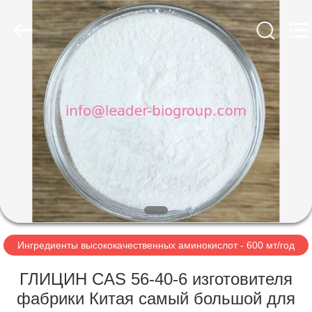
Leader
Biochemical
Group.
All
Rights
Reserved.
Developed
by
ДОМОЙ
ECER
ПРОДУКТЫ
О
НАС
ЭКСКУРСИЯ
ПО
Ингредиенты высококачественных аминокислот - 600 мт/год
ЗАВОДУ
ГЛИЦИН CAS 56-40-6 изготовителя
фабрики Китая самый большой для