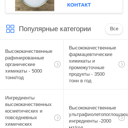
Китая северо-
КОНТАКТ
западный
КИСЛОВОЧНЫЙ для
доставки запаса
Популярные категории
Все
Высококачественные
Высококачественные
фармацевтические
рафинированные
химикаты и
органические
промежуточные
химикаты - 5000
продукты - 3500
тонн/год
тонн в год
Ингредиенты
высококачественных
Высококачественные
косметических и
ультрафиолетопоглощаю
повседневных
ингредиенты -2000
химических
мт/год