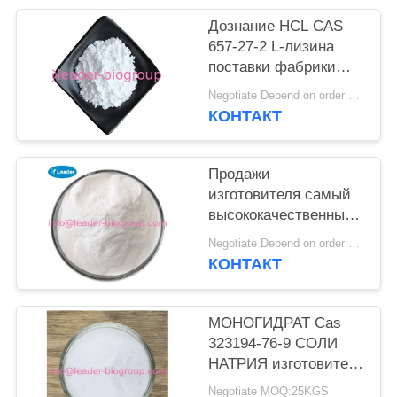
Дознание HCL CAS
657-27-2 L-лизина
поставки фабрики
изготовителя Китая
Negotiate Depend on order quantity MOQ:25kg
самое большое:
КОНТАКТ
info@leader-
biogroup.com
Продажи
изготовителя самый
высококачественный l
Китая (+) -
Negotiate Depend on order quantity MOQ:25KGS
хлоргидрат CAS 3184-
КОНТАКТ
13-2 орнитина для
доставки запаса
МОНОГИДРАТ Cas
323194-76-9 СОЛИ
НАТРИЯ изготовителя
L-ASPARTIC фабрики
Negotiate MOQ:25KGS