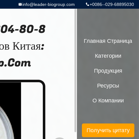
info@leader-biogroup.com
+0086--029-68895030
604-80-8
ов Китая:
Главная Страница
Категории
p.Com
Продукция
Ресурсы
О Компании
Получить цитату