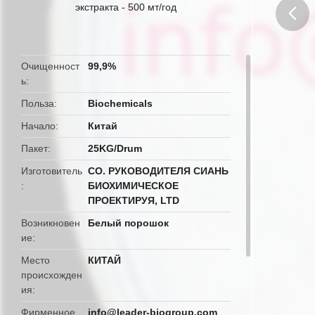
экстракта - 500 мт/год
butto
Очищенност
99,9%
ь
Польза
Biochemicals
Начало
Китай
Пакет
25KG/Drum
Изготовитель
CO. РУКОВОДИТЕЛЯ СИАНЬ
БИОХИМИЧЕСКОЕ
ПРОЕКТИРУЯ, LTD
Возникновен
Белый порошок
ие
Место
КИТАЙ
происхожден
ия
Фирменное
info@leader-biogroup.com